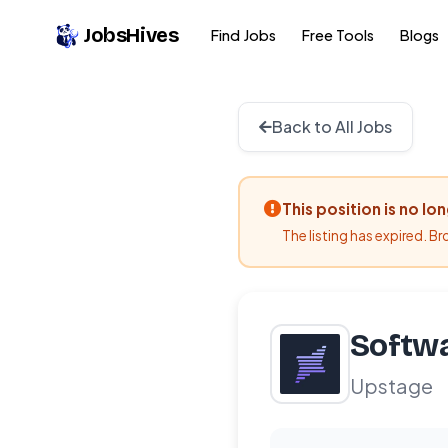
JobsHives
Find Jobs
Free Tools
Blogs
Back to All Jobs
This position is no lo
The listing has expired. B
Softwa
Upstage