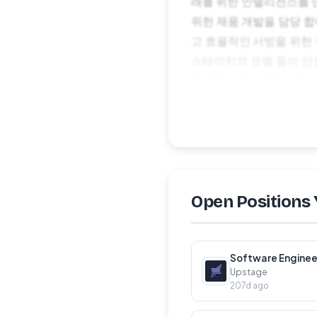
래를 위한 인텔리전스를 만들
위한 제품 개발을 담당 합
고 효율적인 서빙을 위한 
스테이지의 모델 들이 안
을 위한 멀티 리전 서빙
Solar LLM 과 Docu
벤치마크 및 파트너 협업을
부 운영 도구 개발 및 
절차서류 전형알고리즘 코
수 있습니다.*최종 인터뷰
Together! ‘어디서든
Open Positions 
있습니다.근무를 위한 카
소프트웨어, 도서, 자료,
보험 및 종합건강검진을 
Software Engineer
Upstage
207d ago
Requirements필수사항
나 이상의 프로그래밍 언어에 대한