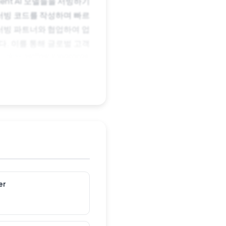
ent AI 모델들을 서빙하기
 서빙 코드를 작성하며 빠르
 서빙 파트너와 협업하여 업
. 이를 통해 글로벌 고객
다. 주요 업무업스테이지의
빙 효율 극대화각종 서빙 시스템
모니터링 및 대시보드 개발내
련된 활동근무형태정규직모집
절차는 상황에 따라 조정될
re On Earth But
산 내에 자유롭게 선택하실 수
 지원해드립니다.업무 관련
을 위한 운동비, 직장 단체
무슨 일을 하나요?
er
 관련 기술에 대한 깊은 이해하
 C/C++ 등)AWS, Azure