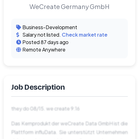
WeCreate Germany GmbH
Business-Development
Salary not listed.
Check market rate
Posted 87 days ago
Remote Anywhere
Job Description
they do 08/15. we create 9:16
Das Kernprodukt der weCreate Data GmbH ist die
Plattform influData. Sie unterstützt Unternehmen