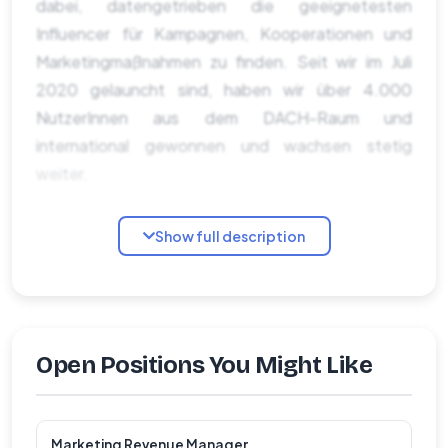
dabei, datengetrieben die geeignetesten
Influencer für Kampagnen, Kooperationen und
Marketingmaßnahmen zu finden. Seit wir im Juli
2020 gelauncht sind, haben wir über 4.000
NutzerInnen aus dem DACH-Raum und
international gewonnen und wachsen stetig
weiter.
Unsere Arbeit ist geprägt von Leidenschaft,
Show full description
Kreativität, hoher Marktkenntnis und unserem
Faible für Daten.
Um unser Schwesterunternehmen influData zu
supporten, suchen wir ab sofort dich als Business
Open Positions You Might Like
Development Manager (B2B SaaS) (all genders) in
Vollzeit - egal ob am Standort Hamburg oder Wien
(DE, AT).
Marketing Revenue Manager